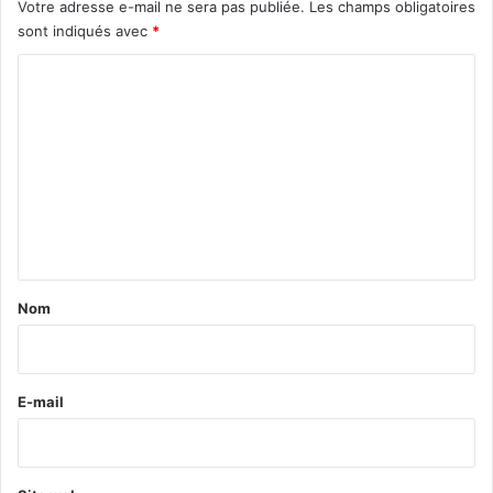
Votre adresse e-mail ne sera pas publiée.
Les champs obligatoires
sont indiqués avec
*
C
o
m
m
e
n
t
a
Nom
i
r
e
E-mail
*