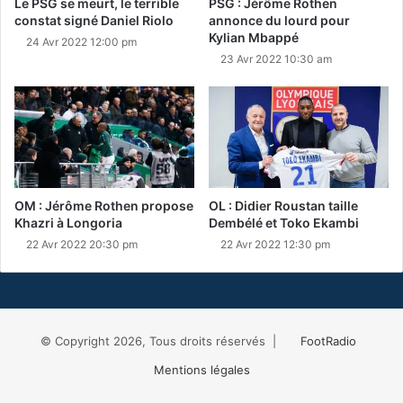
Le PSG se meurt, le terrible
PSG : Jérôme Rothen
constat signé Daniel Riolo
annonce du lourd pour
Kylian Mbappé
24 Avr 2022 12:00 pm
23 Avr 2022 10:30 am
OM : Jérôme Rothen propose
OL : Didier Roustan taille
Khazri à Longoria
Dembélé et Toko Ekambi
22 Avr 2022 20:30 pm
22 Avr 2022 12:30 pm
© Copyright 2026, Tous droits réservés |
FootRadio
Mentions légales