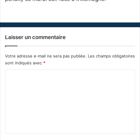
Laisser un commentaire
Votre adresse e-mail ne sera pas publiée.
Les champs obligatoires
sont indiqués avec
*
C
o
m
m
e
n
t
a