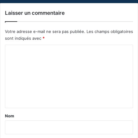
Laisser un commentaire
Votre adresse e-mail ne sera pas publiée.
Les champs obligatoires
sont indiqués avec
*
C
o
m
m
e
n
t
a
Nom
i
r