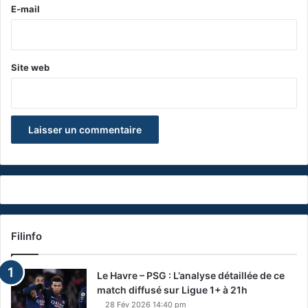
e
E-mail
*
Site web
Filinfo
Le Havre – PSG : L’analyse détaillée de ce
match diffusé sur Ligue 1+ à 21h
28 Fév 2026 14:40 pm