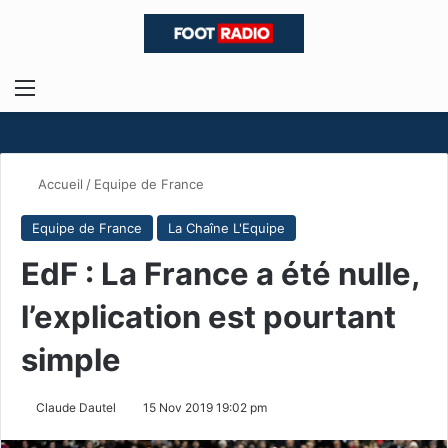
Menu
R
Accueil
/
Equipe de France
Equipe de France
La Chaîne L'Equipe
EdF : La France a été nulle,
l’explication est pourtant
simple
Claude Dautel
15 Nov 2019 19:02 pm