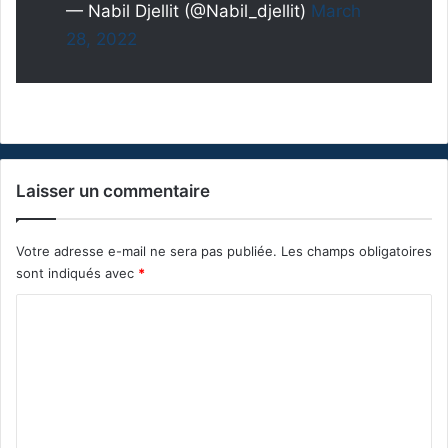
— Nabil Djellit (@Nabil_djellit)
March
28, 2022
Laisser un commentaire
Votre adresse e-mail ne sera pas publiée.
Les champs obligatoires
sont indiqués avec
*
C
o
m
m
e