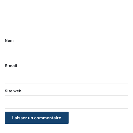
m
e
n
t
a
Nom
i
r
e
E-mail
*
Site web