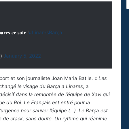
𝐚𝐫𝐞𝐬 𝐜𝐞 𝐬𝐨𝐢𝐫 !
#LinaresBarça
a)
January 5, 2022
ort et son journaliste Joan Maria Batlle. «
Les
changé le visage du Barça à Linares
, a
é décisif dans la remontée de l’équipe de Xavi qui
pe du Roi. Le Français est entré pour la
rgence pour sauver l’équipe (…). Le Barça est
 de crack, sans doute. Un rythme qui réanime