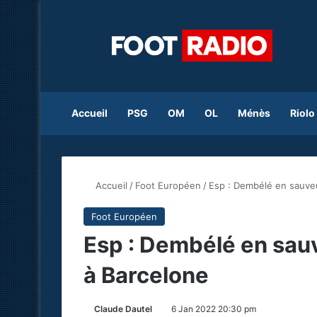
Accueil
PSG
OM
OL
Ménès
Riolo
Accueil
/
Foot Européen
/
Esp : Dembélé en sauveur
Foot Européen
Esp : Dembélé en sauv
à Barcelone
Claude Dautel
6 Jan 2022 20:30 pm