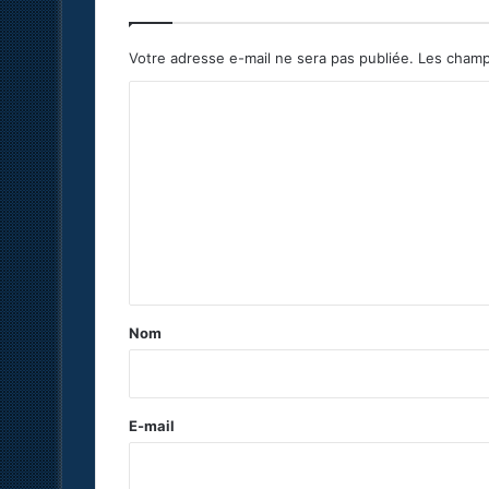
Votre adresse e-mail ne sera pas publiée.
Les champ
C
o
m
m
e
n
t
a
Nom
i
r
e
E-mail
*