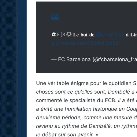
⚽🇫🇷💥 𝐋𝐞 𝐛𝐮𝐭 𝐝𝐞
@Dembouz
𝐚̀ 𝐋𝐢
pic.twitter.com/iSx9sL2A5K
— FC Barcelona (@fcbarcelona_fr
Une véritable énigme pour le quotidien Sp
choses sont ce qu’elles sont, Dembélé a 
commenté le spécialiste du FCB.
Il a ét
a évité une humiliation historique en Cou
deuxième période, comme une mesure d’u
revenu au rythme de Dembélé, un rythme
le débat sur son avenir.
»