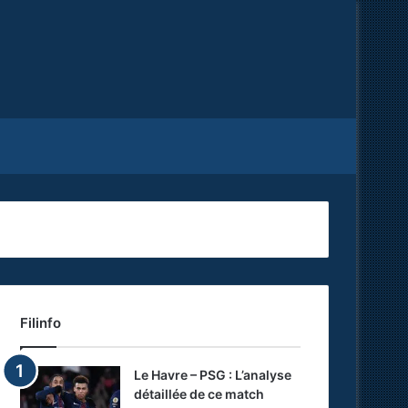
Facebook
X
RSS
Filinfo
Le Havre – PSG : L’analyse
détaillée de ce match