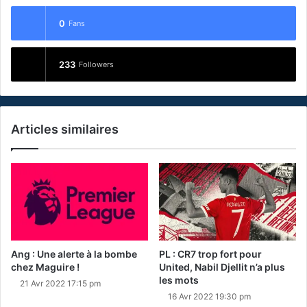
0
Fans
233
Followers
Articles similaires
Ang : Une alerte à la bombe
PL : CR7 trop fort pour
chez Maguire !
United, Nabil Djellit n’a plus
les mots
21 Avr 2022 17:15 pm
16 Avr 2022 19:30 pm