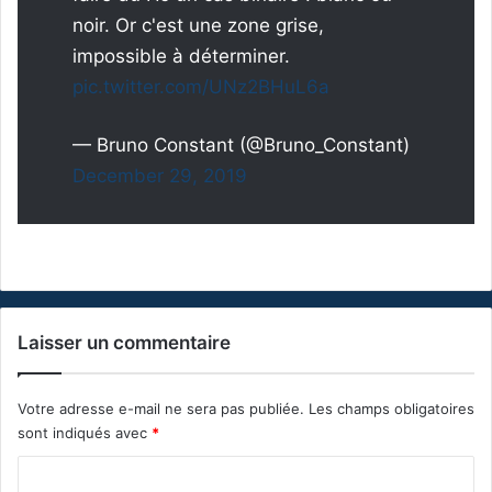
noir. Or c'est une zone grise,
impossible à déterminer.
pic.twitter.com/UNz2BHuL6a
— Bruno Constant (@Bruno_Constant)
December 29, 2019
Laisser un commentaire
Votre adresse e-mail ne sera pas publiée.
Les champs obligatoires
sont indiqués avec
*
C