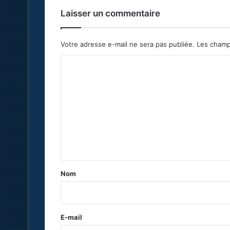
Laisser un commentaire
Votre adresse e-mail ne sera pas publiée.
Les champ
C
o
m
m
e
n
t
a
Nom
i
r
e
E-mail