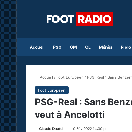
Accueil
PSG
OM
OL
Ménès
Riolo
Accueil
/
Foot Européen
/
PSG-Real : Sans Benzema
Foot Européen
PSG-Real : Sans Benz
veut à Ancelotti
Claude Dautel
10 Fév 2022 14:30 pm