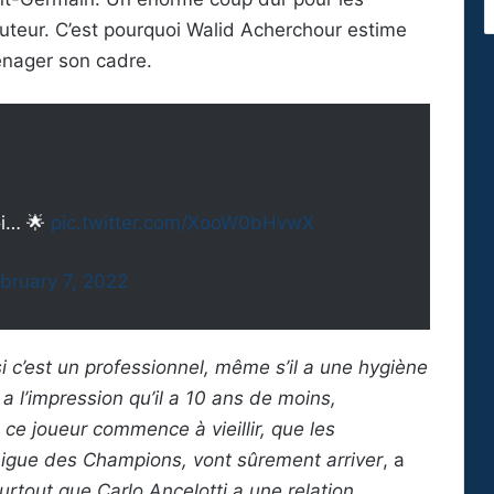
teur. C’est pourquoi Walid Acherchour estime
énager son cadre.
oi… 🌟
pic.twitter.com/XooW0bHvwX
bruary 7, 2022
 c’est un professionnel, même s’il a une hygiène
 a l’impression qu’il a 10 ans de moins,
ce joueur commence à vieillir, que les
gue des Champions, vont sûrement arriver
, a
urtout que Carlo Ancelotti a une relation