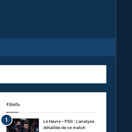
Facebook
X
RSS
Filinfo
Le Havre – PSG : L’analyse
détaillée de ce match