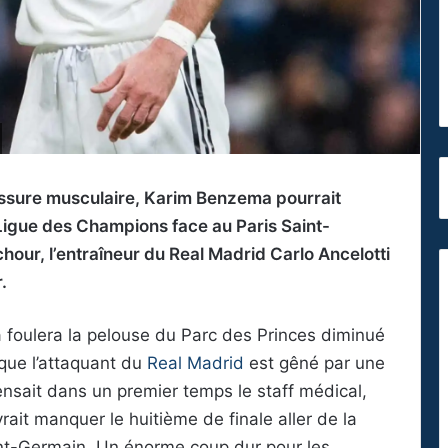
lessure musculaire, Karim Benzema pourrait
 Ligue des Champions face au Paris Saint-
hour, l’entraîneur du Real Madrid Carlo Ancelotti
.
 foulera la pelouse du Parc des Princes diminué
 que l’attaquant du
Real Madrid
est gêné par une
pensait dans un premier temps le staff médical,
rait manquer le huitième de finale aller de la
nt-Germain. Un énorme coup dur pour les