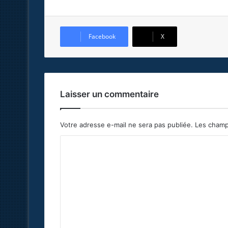
Facebook
X
Laisser un commentaire
Votre adresse e-mail ne sera pas publiée.
Les champ
C
o
m
m
e
n