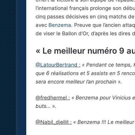
l’international français prolonge son déb
cinq passes décisives en cinq matchs de L
avec
Benzema
. Preuve que l’ancien atta
de viser le Ballon d’Or, d’après les dires
« Le meilleur numéro 9 a
@LatourBertrand :
« Pendant ce temps, K
que 6 réalisations et 5 assists en 5 renc
sera encore meilleur l’an prochain ».
@fredhermel :
« Benzema pour Vinicius e
buts… ».
@Nabil_djellit :
« Benzema !!! Le meilleu