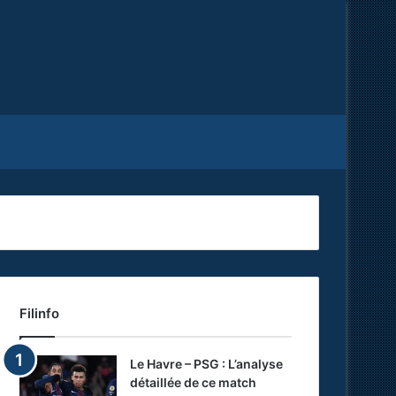
Facebook
X
RSS
Filinfo
Le Havre – PSG : L’analyse
détaillée de ce match