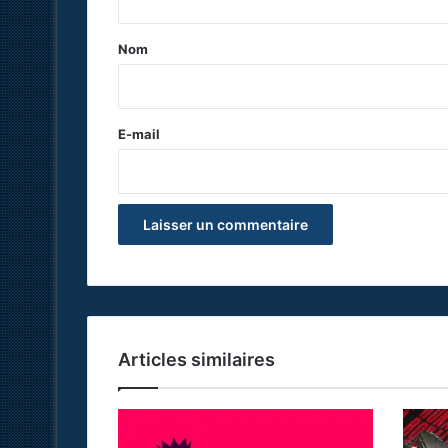
t
a
Nom
i
r
e
E-mail
*
Articles similaires