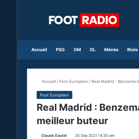
Accueil
PSG
OM
OL
Ménès
Riolo
Accueil
/
Foot Européen
/
Real Madrid : Benzema ina
Foot Européen
Real Madrid : Benzema 
meilleur buteur
Claude Dautel
20 Sep 2021 14:30 pm