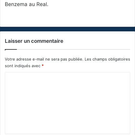
Benzema au Real.
Laisser un commentaire
Votre adresse e-mail ne sera pas publiée.
Les champs obligatoires
sont indiqués avec
*
C
o
m
m
e
n
t