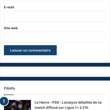
e
E-mail
*
Site web
Filinfo
Le Havre – PSG : L’analyse détaillée de ce
match diffusé sur Ligue 1+ à 21h