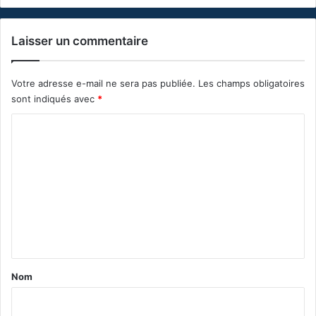
Laisser un commentaire
Votre adresse e-mail ne sera pas publiée.
Les champs obligatoires
sont indiqués avec
*
C
o
m
m
e
n
t
a
Nom
i
r