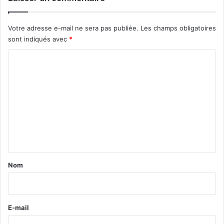
Votre adresse e-mail ne sera pas publiée.
Les champs obligatoires
sont indiqués avec
*
C
o
m
m
e
n
t
a
Nom
i
r
e
E-mail
*