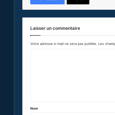
Laisser un commentaire
Votre adresse e-mail ne sera pas publiée.
Les champ
C
o
m
m
e
n
t
a
Nom
i