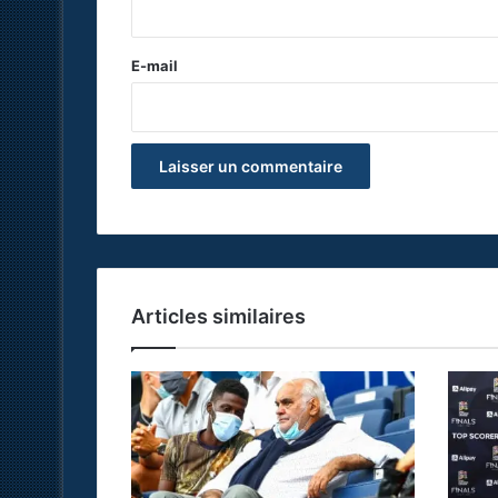
r
e
E-mail
*
Articles similaires