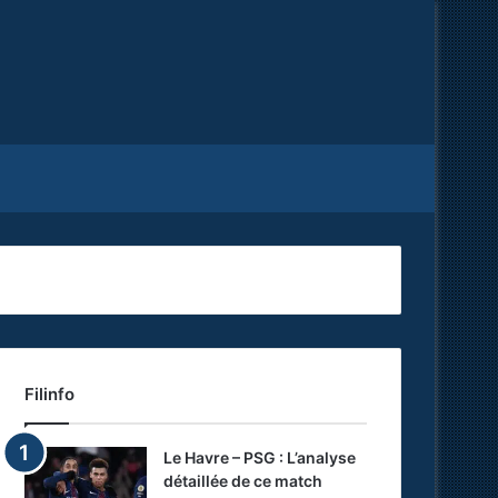
Facebook
X
RSS
Filinfo
Le Havre – PSG : L’analyse
détaillée de ce match