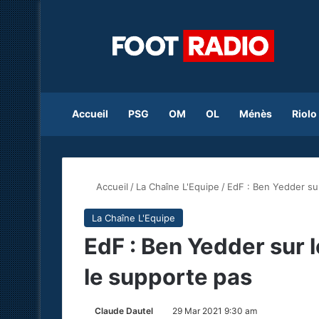
Accueil
PSG
OM
OL
Ménès
Riolo
Accueil
/
La Chaîne L'Equipe
/
EdF : Ben Yedder su
La Chaîne L'Equipe
EdF : Ben Yedder sur 
le supporte pas
Claude Dautel
29 Mar 2021 9:30 am