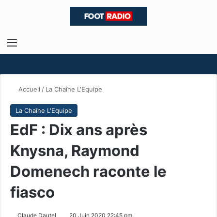
Menu
R
Accueil
/
La Chaîne L'Equipe
La Chaîne L'Equipe
EdF : Dix ans après
Knysna, Raymond
Domenech raconte le
fiasco
Claude Dautel
20 Juin 2020 22:45 pm