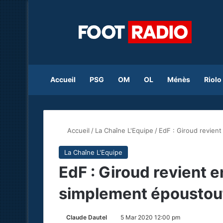
Accueil
PSG
OM
OL
Ménès
Riolo
Accueil
/
La Chaîne L'Equipe
/
EdF : Giroud revient
La Chaîne L'Equipe
EdF : Giroud revient e
simplement époustou
Claude Dautel
5 Mar 2020 12:00 pm