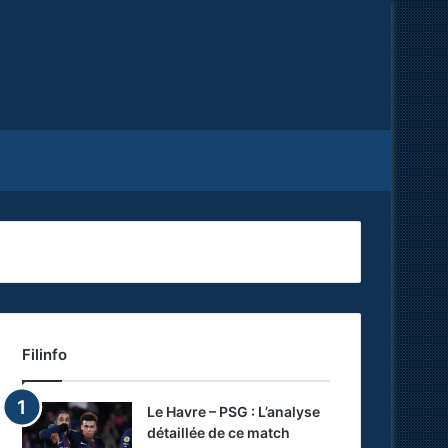
Facebook
X
RSS
Filinfo
Le Havre – PSG : L’analyse
détaillée de ce match