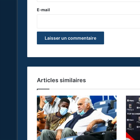
r
e
E-mail
*
Articles similaires