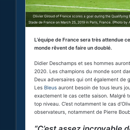
Olivier Giroud of France scores a goal during the Qualifyi
Stade de France on March 25, 2019 in Paris, France. (Photo by 
L’équipe de France sera très attendue ce
monde rêvent de faire un doublé.
Didier Deschamps et ses hommes auront un
2020. Les champions du monde sont dans
Deux adversaires qui ont également de g
Les
Bleus
auront besoin de tous leurs jou
exactement le cas cette saison. Malgré t
top niveau. C’est notamment le cas d’Oliv
observateurs, notamment de Pierre Boub
“C’est assez incroyable 