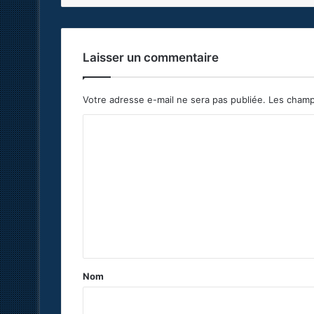
Laisser un commentaire
Votre adresse e-mail ne sera pas publiée.
Les champ
C
o
m
m
e
n
t
a
Nom
i