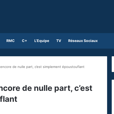
RMC
C+
L’Equipe
TV
Réseaux Sociaux
 encore de nulle part, c’est simplement époustouflant
ncore de nulle part, c’est
flant