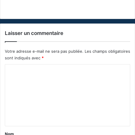
Laisser un commentaire
Votre adresse e-mail ne sera pas publiée.
Les champs obligatoires
sont indiqués avec
*
C
o
m
m
e
n
t
a
Nom