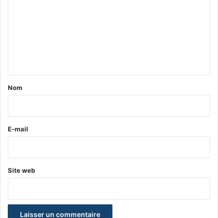
m
m
e
n
t
a
Nom
i
r
e
E-mail
*
Site web