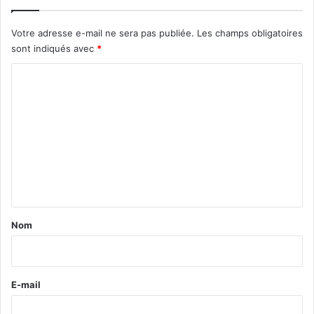
Votre adresse e-mail ne sera pas publiée.
Les champs obligatoires
sont indiqués avec
*
C
o
m
m
e
n
t
a
Nom
i
r
e
E-mail
*