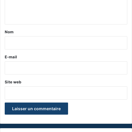
e
n
t
a
Nom
i
r
e
E-mail
*
Site web