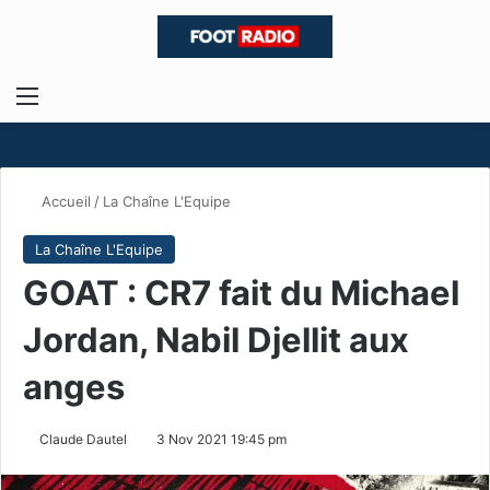
Menu
R
Accueil
/
La Chaîne L'Equipe
La Chaîne L'Equipe
GOAT : CR7 fait du Michael
Jordan, Nabil Djellit aux
anges
Claude Dautel
3 Nov 2021 19:45 pm