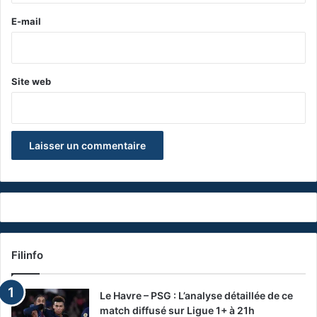
e
E-mail
*
Site web
Filinfo
Le Havre – PSG : L’analyse détaillée de ce
match diffusé sur Ligue 1+ à 21h