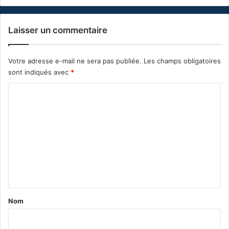
Laisser un commentaire
Votre adresse e-mail ne sera pas publiée.
Les champs obligatoires
sont indiqués avec
*
C
o
m
m
e
n
t
a
Nom
i
r