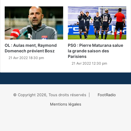
OL : Aulas ment, Raymond
PSG : Pierre Maturana salue
Domenech prévient Bosz
la grande saison des
Parisiens
21 Avr 2022 18:30 pm
21 Avr 2022 12:30 pm
© Copyright 2026, Tous droits réservés |
FootRadio
Mentions légales
Facebook
X
RSS