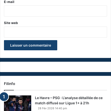
e
E-mail
*
Site web
Filinfo
Le Havre – PSG : L’analyse détaillée de ce
match diffusé sur Ligue 1+ à 21h
28 Fév 2026 14:40 pm