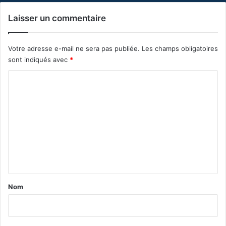
Laisser un commentaire
Votre adresse e-mail ne sera pas publiée.
Les champs obligatoires
sont indiqués avec
*
C
o
m
m
e
n
t
a
Nom
i
r