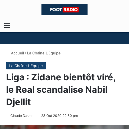
Menu
R
Accueil
/
La Chaîne L'Equipe
La Chaîne L'Equipe
Liga : Zidane bientôt viré,
le Real scandalise Nabil
Djellit
Claude Dautel
23 Oct 2020 22:30 pm