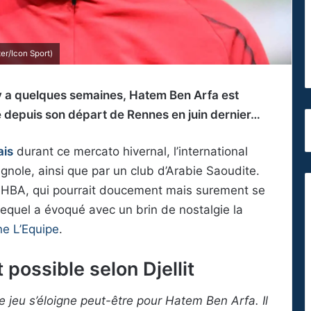
r/Icon Sport)
 y a quelques semaines, Hatem Ben Arfa est
re depuis son départ de Rennes en juin dernier…
ais
durant ce mercato hivernal, l’international
agnole, ainsi que par un club d’Arabie Saoudite.
ur HBA, qui pourrait doucement mais surement se
t, lequel a évoqué avec un brin de nostalgie la
ne L’Equipe
.
 possible selon Djellit
de jeu s’éloigne peut-être pour Hatem Ben Arfa. Il