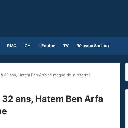
RMC
C+
L’Equipe
TV
Réseaux Sociaux
te à 32 ans, Hatem Ben Arfa se moque de la réforme
 à 32 ans, Hatem Ben Arfa
me