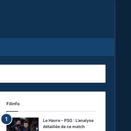
Facebook
X
RSS
Filinfo
Le Havre – PSG : L’analyse
détaillée de ce match