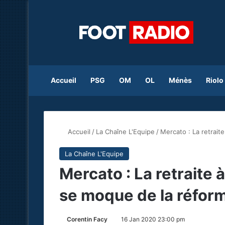
Accueil
PSG
OM
OL
Ménès
Riolo
Accueil
/
La Chaîne L'Equipe
/
Mercato : La retrai
La Chaîne L'Equipe
Mercato : La retraite
se moque de la réfor
Corentin Facy
16 Jan 2020 23:00 pm