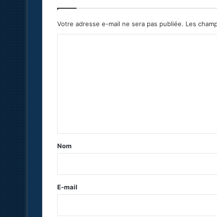
Votre adresse e-mail ne sera pas publiée.
Les champ
C
o
m
m
e
n
t
a
Nom
i
r
e
E-mail
*