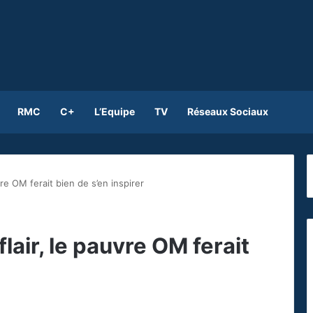
RMC
C+
L’Equipe
TV
Réseaux Sociaux
vre OM ferait bien de s’en inspirer
lair, le pauvre OM ferait