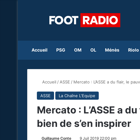
Accueil
PSG
OM
OL
Ménès
Riolo
Accueil
/
ASSE
/
Mercato : L’ASSE a du flair, le pau
ASSE
La Chaîne L'Equipe
Mercato : L’ASSE a du f
bien de s’en inspirer
Guillaume Conte
9 Juil 2019 22:00 pm