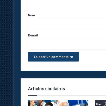
t
a
Nom
i
r
e
E-mail
*
Articles similaires