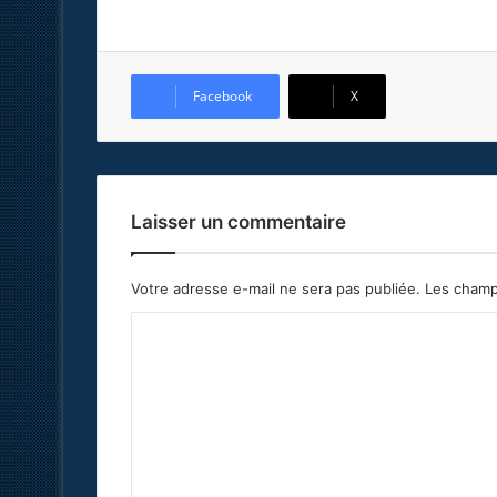
Facebook
X
Laisser un commentaire
Votre adresse e-mail ne sera pas publiée.
Les champ
C
o
m
m
e
n