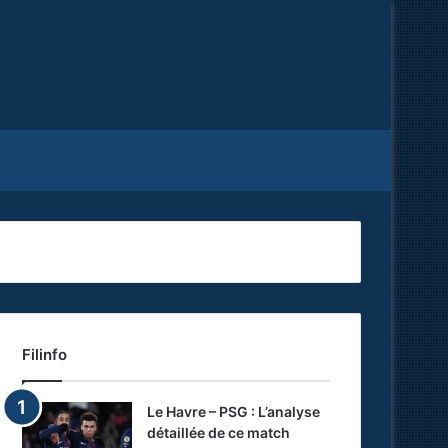
Facebook
X
RSS
Filinfo
Le Havre – PSG : L’analyse
détaillée de ce match