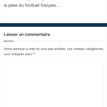
la plaie du football français…
Laisser un commentaire
Votre adresse e-mail ne sera pas publiée.
Les champs obligatoires
sont indiqués avec
*
C
o
m
m
e
n
t