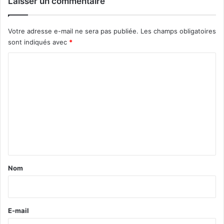
Laisser un commentaire
Votre adresse e-mail ne sera pas publiée.
Les champs obligatoires
sont indiqués avec
*
C
o
m
m
e
n
t
a
Nom
i
r
e
E-mail