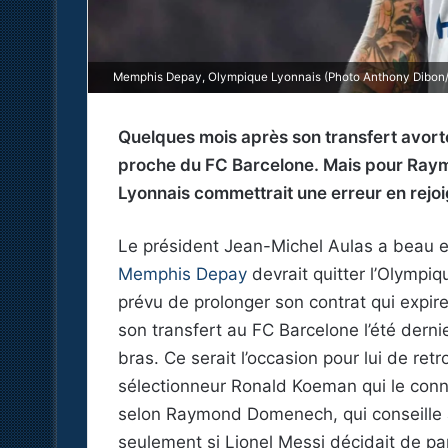
Memphis Depay, Olympique Lyonnais (Photo Anthony Dibon/
Quelques mois après son transfert avo
proche du FC Barcelone. Mais pour Raym
Lyonnais commettrait une erreur en rejoi
Le président Jean-Michel Aulas a beau es
Memphis Depay
devrait quitter l’Olympiq
prévu de prolonger son contrat qui expire
son transfert au FC Barcelone l’été dernie
bras. Ce serait l’occasion pour lui de re
sélectionneur Ronald Koeman qui le conna
selon Raymond Domenech, qui conseille à
seulement si Lionel Messi décidait de par