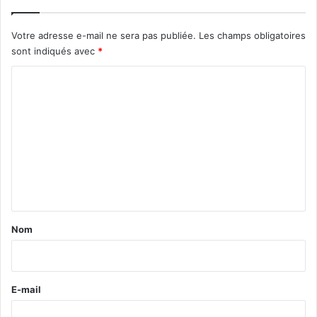
Votre adresse e-mail ne sera pas publiée.
Les champs obligatoires
sont indiqués avec
*
C
o
m
m
e
n
t
a
Nom
i
r
e
E-mail
*