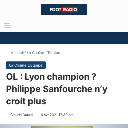
Menu
R
Accueil
/
La Chaîne L'Equipe
La Chaîne L'Equipe
OL : Lyon champion ?
Philippe Sanfourche n’y
croit plus
Claude Dautel
6 Avr 2021 17:30 pm