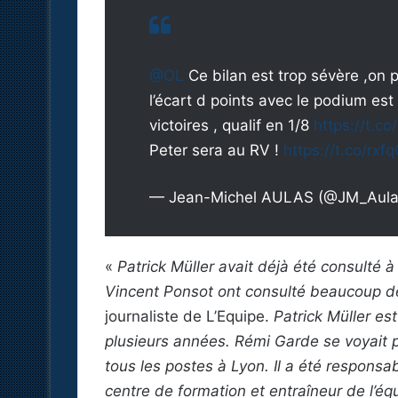
@OL
⁩ Ce bilan est trop sévère ,on
l’écart d points avec le podium est
victoires , qualif en 1/8
https://t.c
Peter sera au RV !
https://t.co/rxf
— Jean-Michel AULAS (@JM_Aul
«
Patrick Müller avait déjà été consulté
Vincent Ponsot ont consulté beaucoup 
journaliste de L’Equipe.
Patrick Müller est
plusieurs années. Rémi Garde se voyait p
tous les postes à Lyon. Il a été responsa
centre de formation et entraîneur de l’é