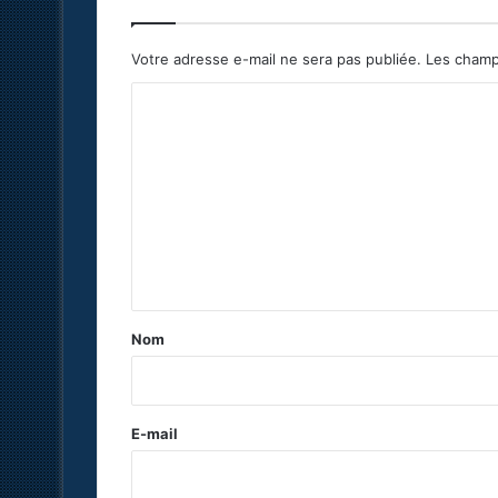
Votre adresse e-mail ne sera pas publiée.
Les champ
C
o
m
m
e
n
t
a
Nom
i
r
e
E-mail
*