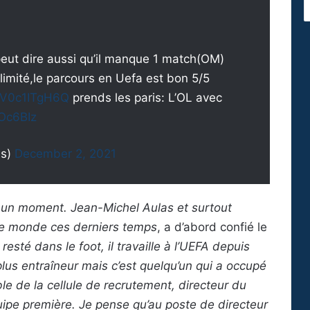
 peut dire aussi qu’il manque 1 match(OM)
 limité,le parcours en Uefa est bon 5/5
o/V0c1ITgH6Q
prends les paris: L’OL avec
qOc6BIz
as)
December 2, 2021
 à un moment. Jean-Michel Aulas et surtout
de monde ces derniers temps
, a d’abord confié le
 resté dans le foot, il travaille à l’UEFA depuis
lus entraîneur mais c’est quelqu’un qui a occupé
ble de la cellule de recrutement, directeur du
quipe première. Je pense qu’au poste de directeur