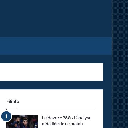
Facebook
X
RSS
Filinfo
Le Havre – PSG : L’analyse
détaillée de ce match