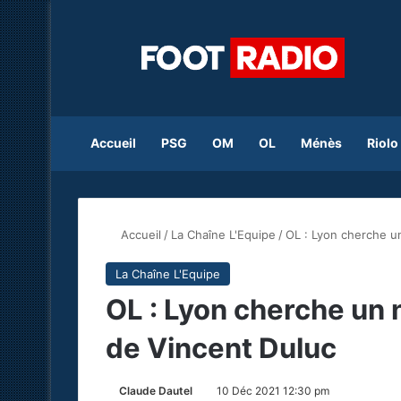
Accueil
PSG
OM
OL
Ménès
Riolo
Accueil
/
La Chaîne L'Equipe
/
OL : Lyon cherche u
La Chaîne L'Equipe
OL : Lyon cherche un
de Vincent Duluc
Claude Dautel
10 Déc 2021 12:30 pm