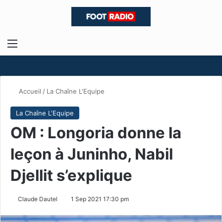
Menu
R
Accueil
/
La Chaîne L'Equipe
La Chaîne L'Equipe
OM : Longoria donne la
leçon à Juninho, Nabil
Djellit s’explique
Claude Dautel
1 Sep 2021 17:30 pm