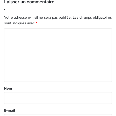
Laisser un commentaire
Votre adresse e-mail ne sera pas publiée.
Les champs obligatoires
sont indiqués avec
*
C
o
m
m
e
n
t
a
Nom
i
r
e
E-mail