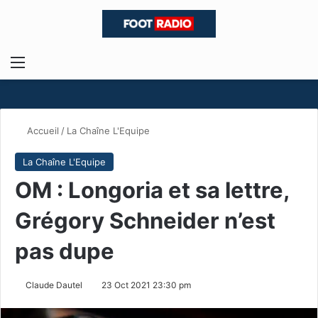
Menu
R
Accueil
/
La Chaîne L'Equipe
La Chaîne L'Equipe
OM : Longoria et sa lettre,
Grégory Schneider n’est
pas dupe
Claude Dautel
23 Oct 2021 23:30 pm