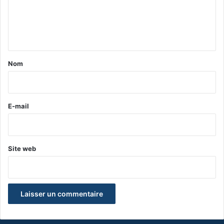
m
e
n
t
a
Nom
i
r
e
E-mail
*
Site web