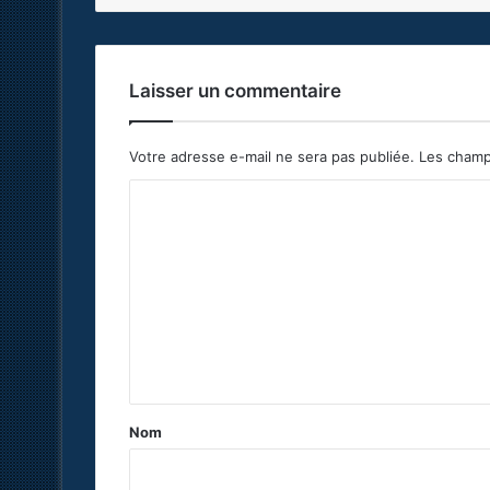
Laisser un commentaire
Votre adresse e-mail ne sera pas publiée.
Les champ
C
o
m
m
e
n
t
a
Nom
i