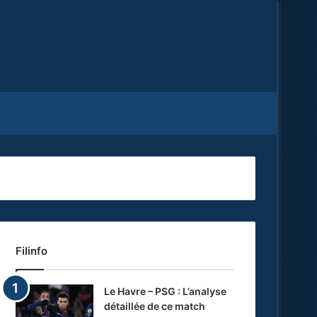
Facebook
X
RSS
Filinfo
Le Havre – PSG : L’analyse
détaillée de ce match