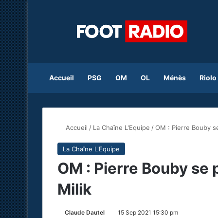
Accueil
PSG
OM
OL
Ménès
Riolo
Accueil
/
La Chaîne L'Equipe
/
OM : Pierre Bouby s
La Chaîne L'Equipe
OM : Pierre Bouby se 
Milik
Claude Dautel
15 Sep 2021 15:30 pm