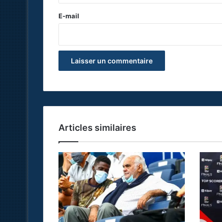
r
e
E-mail
*
Articles similaires