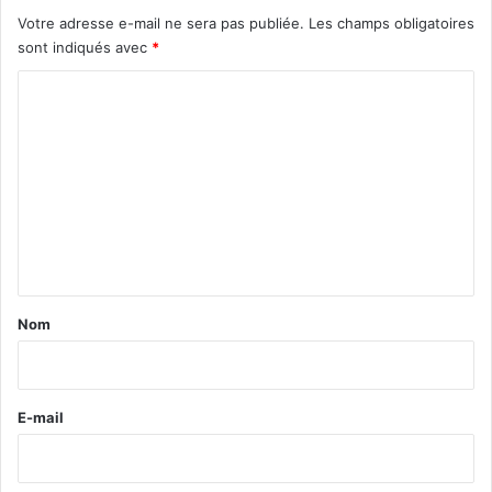
Votre adresse e-mail ne sera pas publiée.
Les champs obligatoires
sont indiqués avec
*
C
o
m
m
e
n
t
a
Nom
i
r
e
E-mail
*