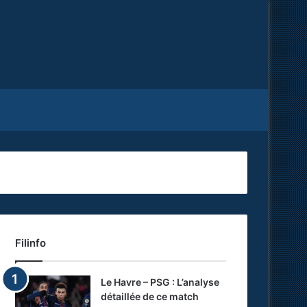
Facebook
X
RSS
Filinfo
Le Havre – PSG : L’analyse
détaillée de ce match