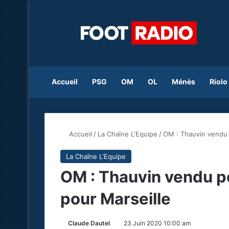
Accueil
PSG
OM
OL
Ménès
Riolo
Accueil
/
La Chaîne L'Equipe
/
OM : Thauvin vendu 
La Chaîne L'Equipe
OM : Thauvin vendu p
pour Marseille
Claude Dautel
23 Juin 2020 10:00 am