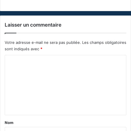
Laisser un commentaire
Votre adresse e-mail ne sera pas publiée.
Les champs obligatoires
sont indiqués avec
*
C
o
m
m
e
n
t
a
Nom
i