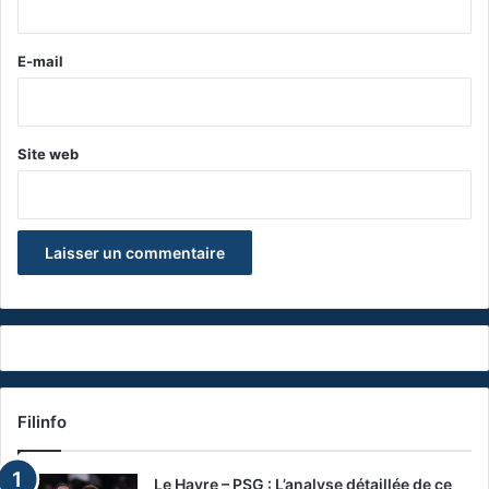
r
e
E-mail
*
Site web
Filinfo
Le Havre – PSG : L’analyse détaillée de ce