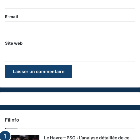
r
e
E-mail
*
Site web
Filinfo
Le Havre – PSG : L’analyse détaillée de ce