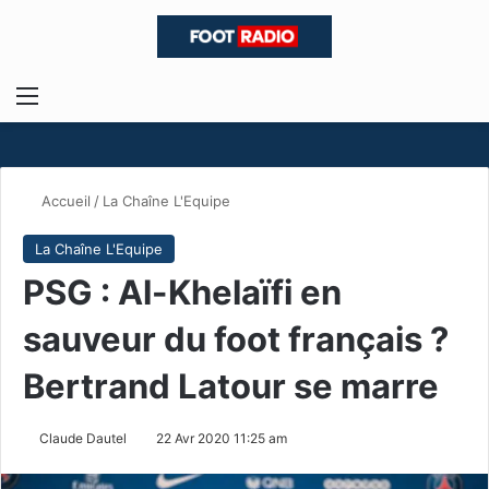
Menu
R
Accueil
/
La Chaîne L'Equipe
La Chaîne L'Equipe
PSG : Al-Khelaïfi en
sauveur du foot français ?
Bertrand Latour se marre
Claude Dautel
22 Avr 2020 11:25 am