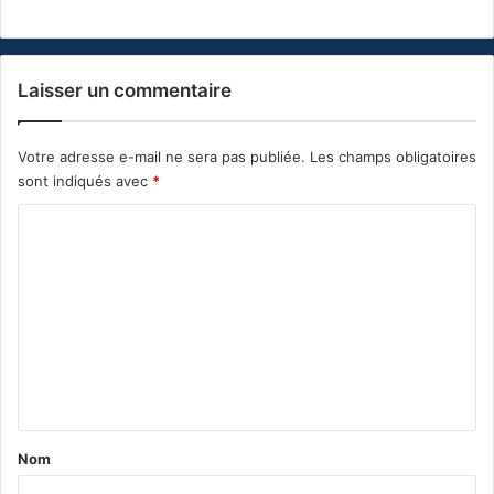
Laisser un commentaire
Votre adresse e-mail ne sera pas publiée.
Les champs obligatoires
sont indiqués avec
*
C
o
m
m
e
n
t
a
Nom
i