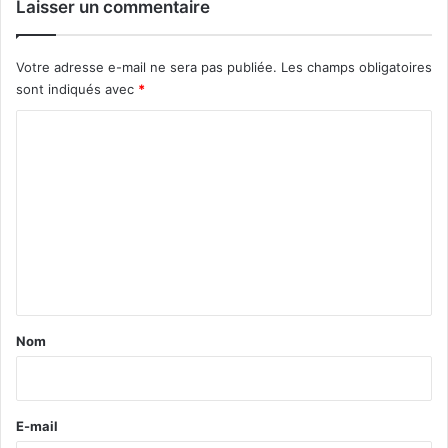
Laisser un commentaire
Votre adresse e-mail ne sera pas publiée.
Les champs obligatoires
sont indiqués avec
*
C
o
m
m
e
n
t
a
Nom
i
r
e
E-mail