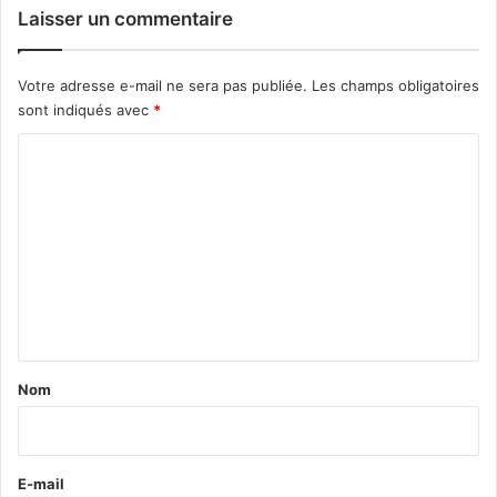
Laisser un commentaire
Votre adresse e-mail ne sera pas publiée.
Les champs obligatoires
sont indiqués avec
*
C
o
m
m
e
n
t
a
Nom
i
r
e
E-mail