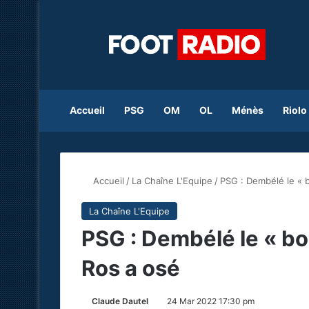
Accueil
PSG
OM
OL
Ménès
Riolo
Accueil
/
La Chaîne L'Equipe
/
PSG : Dembélé le « b
La Chaîne L'Equipe
PSG : Dembélé le « bon
Ros a osé
Claude Dautel
24 Mar 2022 17:30 pm