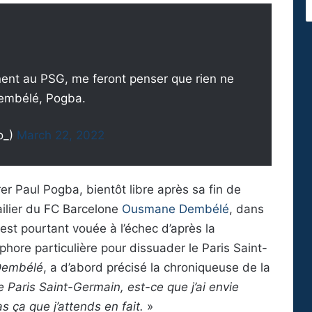
signent au PSG, me feront penser que rien ne
Dembélé, Pogba.
o_)
March 22, 2022
er Paul Pogba, bientôt libre après sa fin de
ailier du FC Barcelone
Ousmane Dembélé
, dans
est pourtant vouée à l’échec d’après la
phore particulière pour dissuader le Paris Saint-
 Dembélé
, a d’abord précisé la chroniqueuse de la
le Paris Saint-Germain, est-ce que j’ai envie
s ça que j’attends en fait.
»