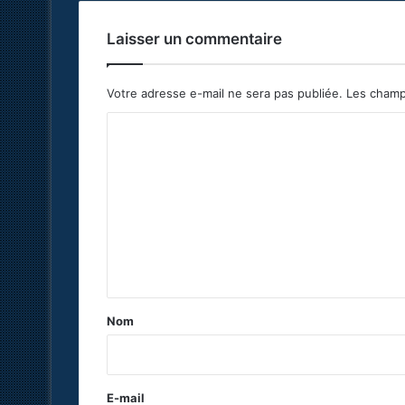
Laisser un commentaire
Votre adresse e-mail ne sera pas publiée.
Les champ
C
o
m
m
e
n
t
a
Nom
i
r
e
E-mail