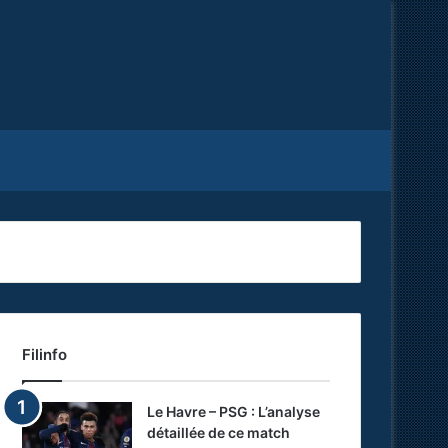
Facebook
X
RSS
Filinfo
Le Havre – PSG : L’analyse
détaillée de ce match