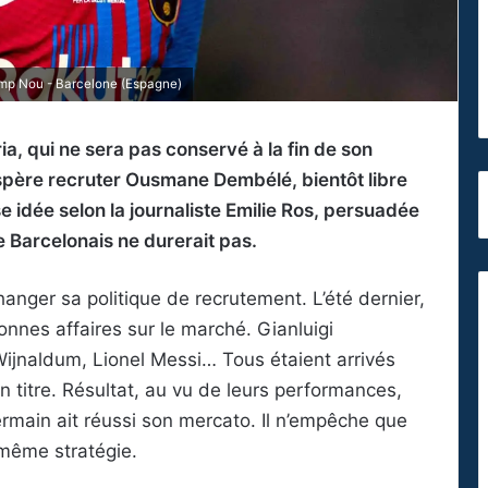
mp Nou - Barcelone (Espagne)
a, qui ne sera pas conservé à la fin de son
espère recruter Ousmane Dembélé, bientôt libre
e idée selon la journaliste Emilie Ros, persuadée
 le Barcelonais ne durerait pas.
nger sa politique de recrutement. L’été dernier,
 bonnes affaires sur le marché. Gianluigi
jnaldum, Lionel Messi… Tous étaient arrivés
 titre. Résultat, au vu de leurs performances,
ermain ait réussi son mercato. Il n’empêche que
 même stratégie.