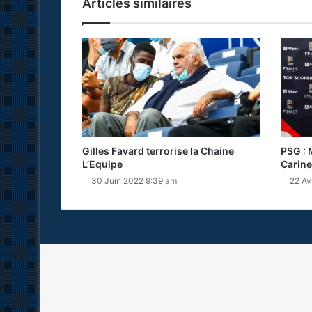
Articles similaires
Gilles Favard terrorise la Chaine
PSG : 
L’Equipe
Carine
30 Juin 2022 9:39 am
22 Av