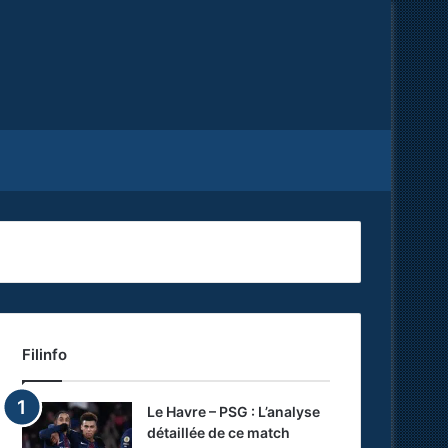
Facebook
X
RSS
Filinfo
Le Havre – PSG : L’analyse
détaillée de ce match