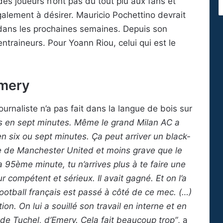
des joueurs n’ont pas du tout plu aux fans et
galement à désirer. Mauricio Pochettino devrait
ns dans les prochaines semaines. Depuis son
ntraineurs. Pour Yoann Riou, celui qui est le
Emery
 journaliste n’a pas fait dans la langue de bois sur
uts en sept minutes. Même le grand Milan AC a
 en six ou sept minutes. Ça peut arriver un black-
re de Manchester United et moins grave que le
95ème minute, tu n’arrives plus à te faire une
r compétent et sérieux. Il avait gagné. Et on l’a
football français est passé à côté de ce mec. (…)
ion. On lui a souillé son travail en interne et en
 de Tuchel, d’Emery. Cela fait beaucoup trop”
, a