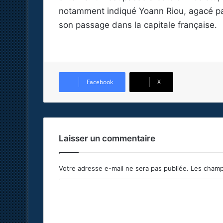
notamment indiqué Yoann Riou, agacé par 
son passage dans la capitale française.
Facebook
X
Laisser un commentaire
Votre adresse e-mail ne sera pas publiée.
Les champ
C
o
m