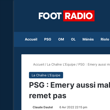
Accueil
PSG
OM
OL
Ménès
Riolo
Accueil
/
La Chaîne L'Equipe
/
PSG : Emery aussi ma
La Chaîne L'Equipe
PSG : Emery aussi mal
remet pas
Claude Dautel
6 Avr 2022 22:15 pm