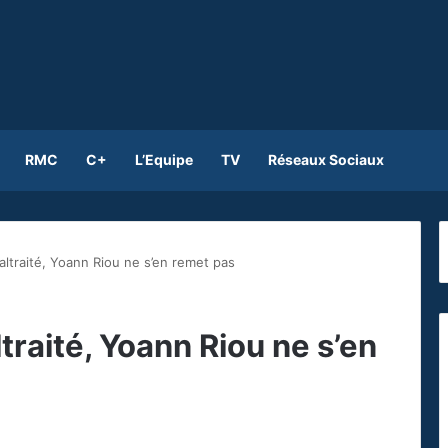
RMC
C+
L’Equipe
TV
Réseaux Sociaux
ltraité, Yoann Riou ne s’en remet pas
traité, Yoann Riou ne s’en