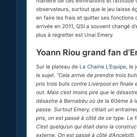
manière de ces éliminations et l’attitude 
observateurs, surtout que le jeu laisse é
en faire les frais et quitter ses fonctio
arrivée en 2011, QSI a souvent changé d’e
plus à regretter est Unai Emery.
Yoann Riou grand fan d’
Sur le plateau de
La Chaine L’Equipe
, le
le sujet.
“Cela arrive de prendre trois b
pris trois buts contre Liverpool en finale
out. Mais c’est moins pire que le désast
désastre à Bernabéu où de la 60ème à la 
passe. Surtout Emery, c’était un entraineu
pris, on est passé à côté de ce type. Le 
C’est quelqu’un qui était dans la construct
externe. On est passé à côté d’Ancelotti,