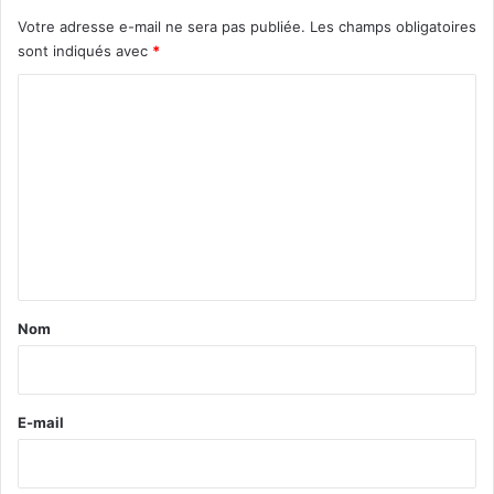
Votre adresse e-mail ne sera pas publiée.
Les champs obligatoires
sont indiqués avec
*
C
o
m
m
e
n
t
a
Nom
i
r
e
E-mail
*