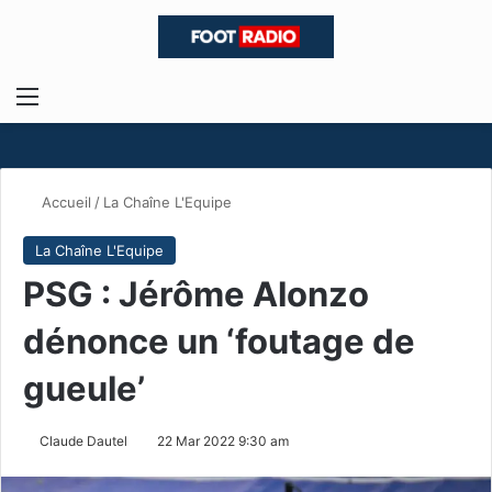
Menu
R
Accueil
/
La Chaîne L'Equipe
La Chaîne L'Equipe
PSG : Jérôme Alonzo
dénonce un ‘foutage de
gueule’
Claude Dautel
22 Mar 2022 9:30 am