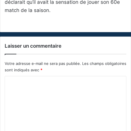
déclarait qu’il avait la sensation de jouer son 60e
match de la saison.
Laisser un commentaire
Votre adresse e-mail ne sera pas publiée.
Les champs obligatoires
sont indiqués avec
*
C
o
m
m
e
n