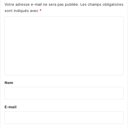
Votre adresse e-mail ne sera pas publiée.
Les champs obligatoires
sont indiqués avec
*
C
o
m
m
e
n
t
a
Nom
i
r
e
E-mail
*