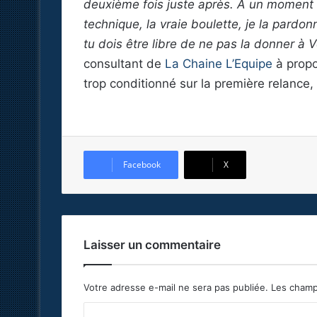
deuxième fois juste après. A un moment d
technique, la vraie boulette, je la pardon
tu dois être libre de ne pas la donner à V
consultant de
La Chaine L’Equipe
à propo
trop conditionné sur la première relance,
Facebook
X
Laisser un commentaire
Votre adresse e-mail ne sera pas publiée.
Les champ
C