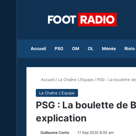
Accueil
PSG
OM
OL
Ménès
Riolo
Accueil
/
La Chaîne L'Equipe
/
PSG : La boulette de
La Chaîne L'Equipe
PSG : La boulette de B
explication
Guillaume Conte
11 Sep 2020 8:30 am