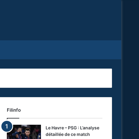
Facebook
X
RSS
Filinfo
Le Havre – PSG : L’analyse
détaillée de ce match