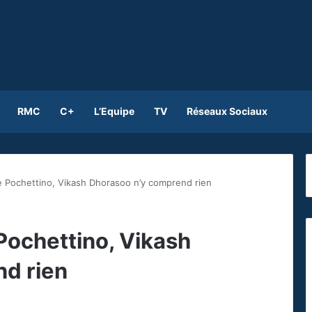
RMC
C+
L’Equipe
TV
Réseaux Sociaux
de Pochettino, Vikash Dhorasoo n’y comprend rien
 Pochettino, Vikash
d rien