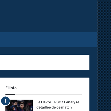
Facebook
X
RSS
Filinfo
Le Havre – PSG : L’analyse
détaillée de ce match