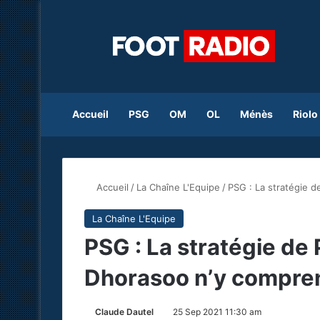
Accueil
PSG
OM
OL
Ménès
Riolo
Accueil
/
La Chaîne L'Equipe
/
PSG : La stratégie 
La Chaîne L'Equipe
PSG : La stratégie de
Dhorasoo n’y compren
Claude Dautel
25 Sep 2021 11:30 am