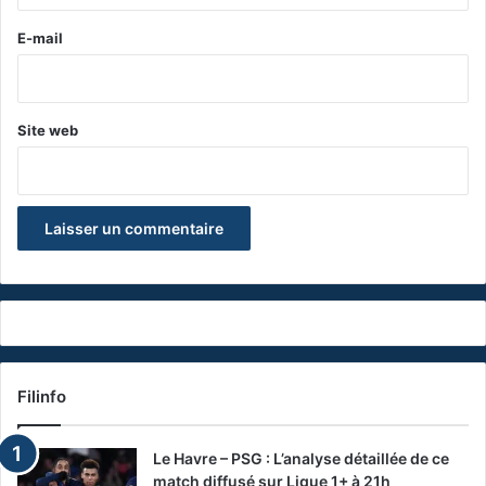
r
e
E-mail
*
Site web
Filinfo
Le Havre – PSG : L’analyse détaillée de ce
match diffusé sur Ligue 1+ à 21h