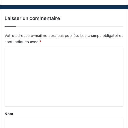
Laisser un commentaire
Votre adresse e-mail ne sera pas publiée.
Les champs obligatoires
sont indiqués avec
*
C
o
m
m
e
n
t
a
Nom
i