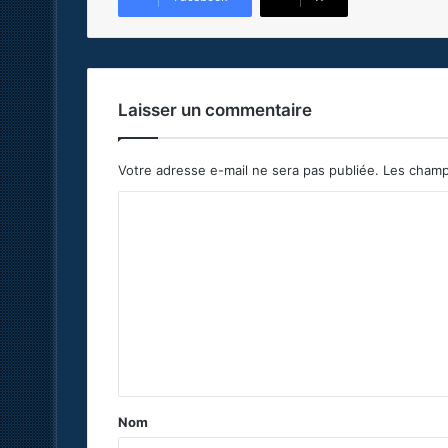
Laisser un commentaire
Votre adresse e-mail ne sera pas publiée.
Les champ
C
o
m
m
e
n
t
a
Nom
i