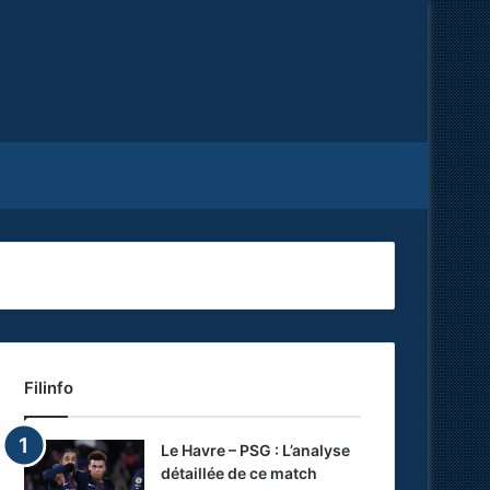
Facebook
X
RSS
Filinfo
Le Havre – PSG : L’analyse
détaillée de ce match