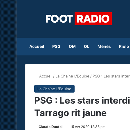
Accueil
PSG
OM
OL
Ménès
Riolo
Accueil
/
La Chaîne L'Equipe
/
PSG : Les stars inte
La Chaîne L'Equipe
PSG : Les stars interd
Tarrago rit jaune
Claude Dautel
15 Avr 2020 12:35 pm