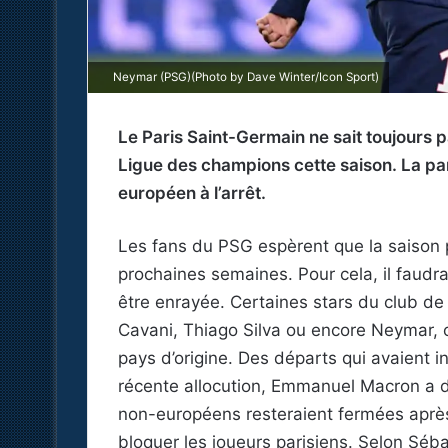
Neymar (PSG)(Photo by Dave Winter/Icon Sport)
Le Paris Saint-Germain ne sait toujours p
Ligue des champions cette saison. La pan
européen à l’arrêt.
Les fans du PSG espèrent que la saison
prochaines semaines. Pour cela, il faud
être enrayée. Certaines stars du club de
Cavani, Thiago Silva ou encore Neymar, o
pays d’origine. Des départs qui avaient i
récente allocution, Emmanuel Macron a d’a
non-européens resteraient fermées après 
bloquer les joueurs parisiens. Selon Séb