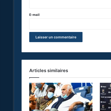
r
e
E-mail
*
Articles similaires